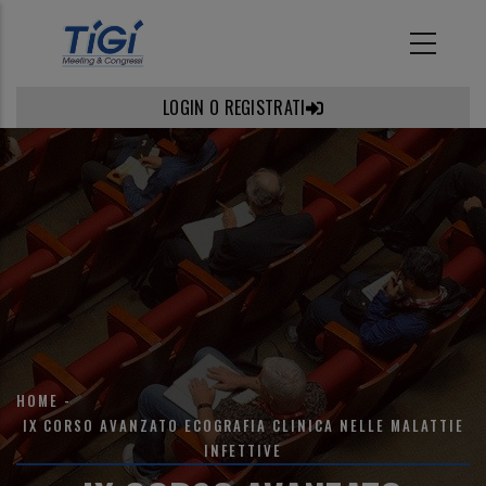
Salta
al
contenuto
principale
LOGIN O REGISTRATI
BRICIOLE
HOME
-
IX CORSO AVANZATO ECOGRAFIA CLINICA NELLE MALATTIE
DI
INFETTIVE
PANE