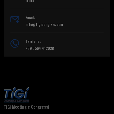
Italia
Email:
info@tigicongress.com
Telefono :
+39 0564 412038
Image
TiGi Meeting e Congressi